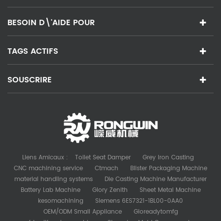
BESOIN D\'AIDE POUR
TAGS ACTIFS
SOUSCRIRE
Liens Amicaux :
Toilet Seat Damper
Grey Iron Casting
CNC machining service
Ctmach
Blister Packaging Machine
material handling systems
Die Casting Machine Manufacturer
Battery Lab Machine
Glory Zenith
Sheet Metal Machine
kesomachining
Siemens 6ES7321-1BL00-0AA0
OEM/ODM Small Appliance
Gloreadytomfg