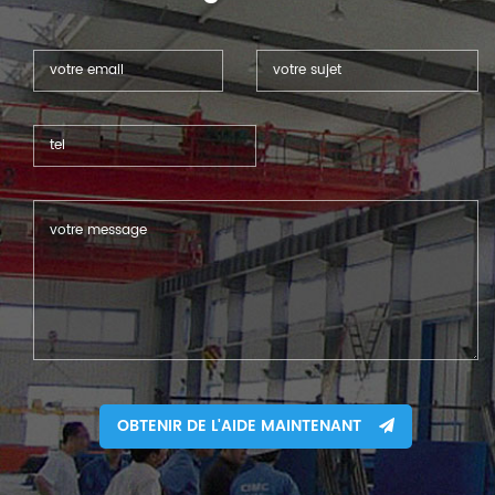
protection de sécurité laser
sur notre machine,
également un refroidisseur
d’air pouvant également
être une pièce optionnelle
pour le client qui se trouve
dans un endroit à climat
chaud.
OBTENIR DE L'AIDE MAINTENANT