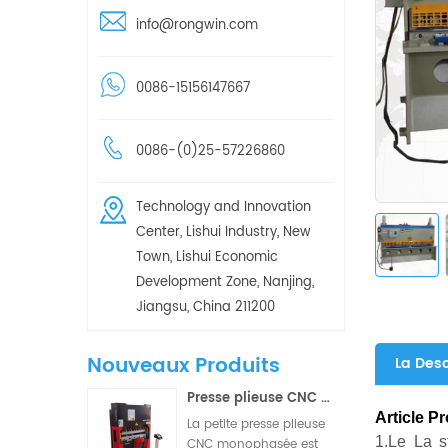
info@rongwin.com
0086-15156147667
0086-(0)25-57226860
Technology and Innovation
Center, Lishui Industry, New
Town, Lishui Economic
Development Zone, Nanjing,
Jiangsu, China 211200
Nouveaux Produits
La Desc
Presse plieuse CNC 2/3 axes WD67K 30T-1000 à petite barre de torsion hydraulique
Article P
La petite presse plieuse
1.Le La st
CNC monophasée est