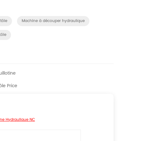
tôle
Machine à découper hydraulique
tôle
illotine
le Price
ine Hydraulique NC