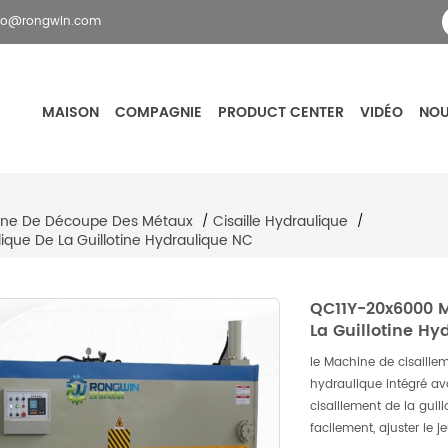
fo@rongwin.com
MAISON
COMPAGNIE
PRODUCT CENTER
VIDÉO
NOU
ne De Découpe Des Métaux
Cisaille Hydraulique
/
/
que De La Guillotine Hydraulique NC
QC11Y-20x6000 M
La Guillotine Hy
le Machine de cisaille
hydraulique intégré av
cisaillement de la guil
facilement, ajuster le 