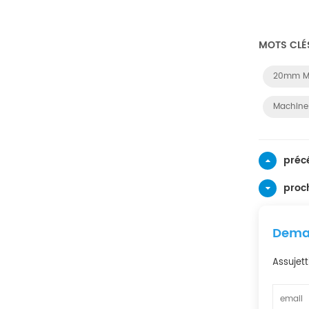
MOTS CLÉ
20mm Ma
Machine 
préc
proc
Deman
Assujetti