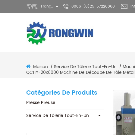
Français
0086-(0)25-57226860
in
Maison
Service De Tôlerie Tout-En-Un
Machi
/
/
QC11Y-20x6000 Machine De Découpe De Tôle Métalli
Catégories De Produits
Presse Plieuse
Service De Tôlerie Tout-En-Un