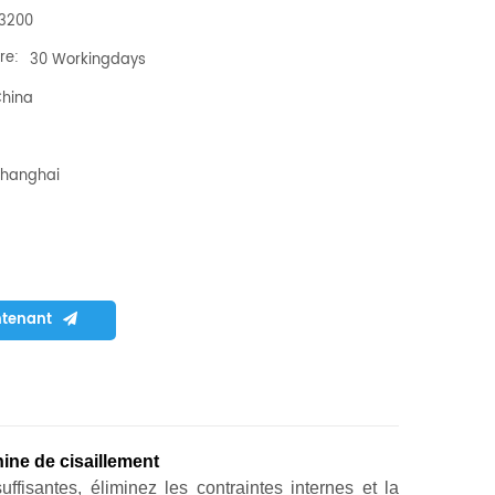
3200
re:
30 Workingdays
hina
hanghai
ntenant
ine de cisaillement
ffisantes, éliminez les contraintes internes et la