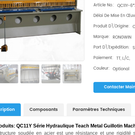
Article No.:
QC11Y-6*
Délai De Mise En Œuv
Produit D\'origine:
C
Marque:
RONGWIN
Port D\'expédition:
S
Paiement:
TT, L/C,
Couleur:
Optional
Contacter Mai
ription
Composants
Paramètres Techniques
roduits:
QC11Y Série Hydraulique Teach Metal Guillotin Mach
ructure soudée en acier est une résistance et une rigidité su