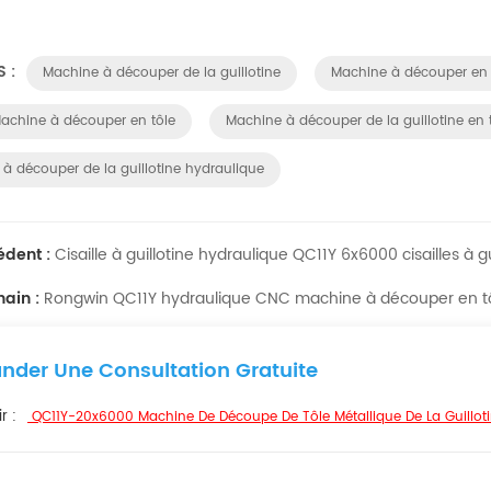
S :
Machine à découper de la guillotine
Machine à découper en 
chine à découper en tôle
Machine à découper de la guillotine en 
à découper de la guillotine hydraulique
édent :
Cisaille à guillotine hydraulique QC11Y 6x6000 cisailles à gu
hain :
Rongwin QC11Y hydraulique CNC machine à découper en tô
der Une Consultation Gratuite
r :
QC11Y-20x6000 Machine De Découpe De Tôle Métallique De La Guillot